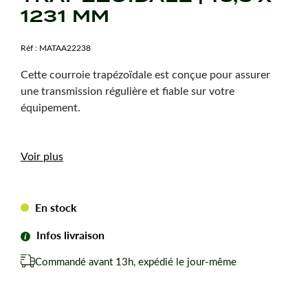
1231 MM
Réf :
MATAA22238
Cette courroie trapézoïdale est conçue pour assurer
une transmission régulière et fiable sur votre
équipement.
Caractéristiques
Voir plus
techniques
Dimension :
16,5 x 1231 mm
En stock
Hauteur courroie :
9,5 mm
Infos livraison
Type de courroie :
LB48
Forme de courroie :
Trapézoïdale
Commandé avant 13h, expédié le jour-même
Marque :
Mitsuboshi