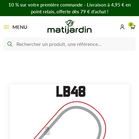
10 % sur votre première commande - Livraison à 4,95 € en
point relais, offerte dès 79 € d’achat !
0
MENU