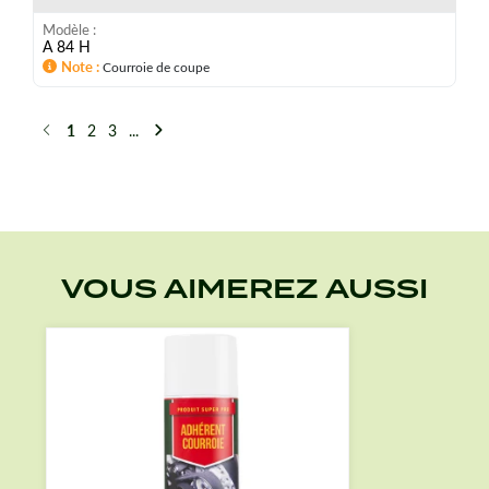
Modèle
A 84 H
Note
Courroie de coupe
1
2
3
...
Précédent
Suivant
VOUS AIMEREZ AUSSI