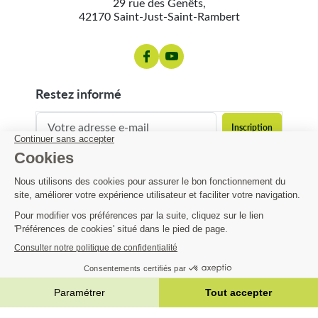
29 rue des Genêts,
42170 Saint-Just-Saint-Rambert
restez informé
contact@matijardin.fr
04 81 120 120
Matijardin
27,32 €
Infos pratiques
AJOUTER AU PANIER


|
Réalisation