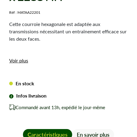
Réf :
MATAA22201
Cette courroie hexagonale est adaptée aux
transmissions nécessitant un entraînement efficace sur
les deux faces.
Caractéristiques
Voir plus
techniques
Dimension :
13 x 2235 mm
En stock
Hauteur courroie :
10 mm
Infos livraison
Type de courroie :
AA86
Forme de courroie :
Hexagonale
Commandé avant 13h, expédié le jour-même
Les avantages
Caractéristiques
En savoir plus
Profil hexagonal adapté aux montages nécessitant