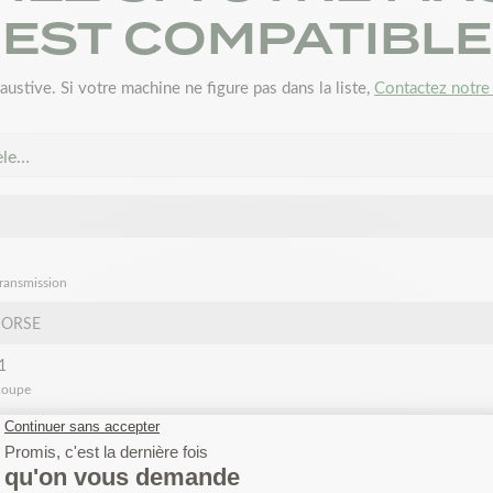
EST COMPATIBLE
austive. Si votre machine ne figure pas dans la liste,
Contactez notre 
èle…
transmission
HORSE
1
coupe
1
coupe