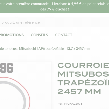
sur votre première commande - Livraison à 4,95 € en point relais, o
dès 79 € d’achat !
PROMOTIONS
CONSEILS
CONTACT
oie tondeuse Mitsuboshi LA96 trapézoïdale | 12,7 x 2457 mm
COURROIE
MITSUBOS
TRAPÉZOÏD
2457 MM
Réf :
MATAA22078