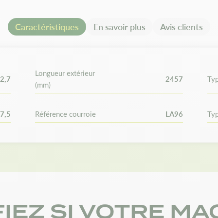
Remplace les références :
MTD
Horse : 102741. Bando SA 00
Caractéristiques
En savoir plus
Avis clients
Un même modèle peut posséder
l'autre. Vérifiez vos dimension
commande.
Longueur extérieur
2,7
2457
Typ
(mm)
7,5
Référence courroie
LA96
Typ
FIEZ SI VOTRE MA