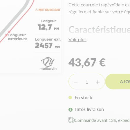
Cette courroie trapézoïdale e
régulière et fiable sur votre é
Caractéristiqu
Voir plus
Dimension :
12,7 x 2457 m
Hauteur courroie :
7,5 mm
Type de courroie :
LA96
43,67 €
Forme de courroie :
Trapézo
Marque :
Mitsuboshi
AJO


Les avantages
En stock
Transmission régulière pour
Bonne tenue en service pou
Infos livraison
Compatibilité e
Commandé avant 13h, expédi