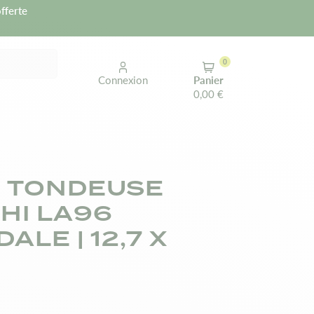
fferte
0
Connexion
Panier
0,00 €
 TONDEUSE
HI LA96
ALE | 12,7 X