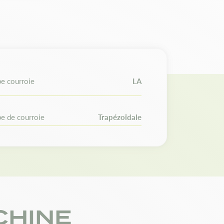
 : 754-0478, 954-0478. Toro : 102741. Wheel
96
 des courroies différentes d'une année sur
s et références d'origine avant de passer
e courroie
LA
e de courroie
Trapézoïdale
CHINE