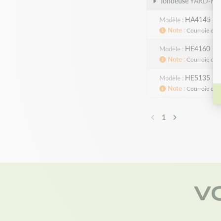
Tondeuse
YARD-M
HA4145
Modèle
Note
Courroie de 
HE4160
Modèle
Note
Courroie de 
HE5135
Modèle
Note
Courroie de 
1
Précédent
Suivant
V