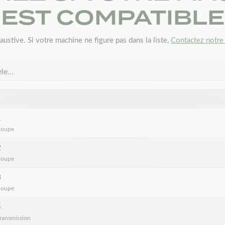
EST COMPATIBLE
austive. Si votre machine ne figure pas dans la liste,
Contactez notre 
èle…
1
coupe
2
coupe
3
coupe
4
transmission