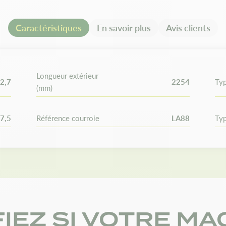
Remplace les références :
Tor
Un même modèle peut posséder
Caractéristiques
En savoir plus
Avis clients
l'autre. Vérifiez vos dimension
commande.
Longueur extérieur
2,7
2254
Typ
(mm)
7,5
Référence courroie
LA88
Typ
FIEZ SI VOTRE MA