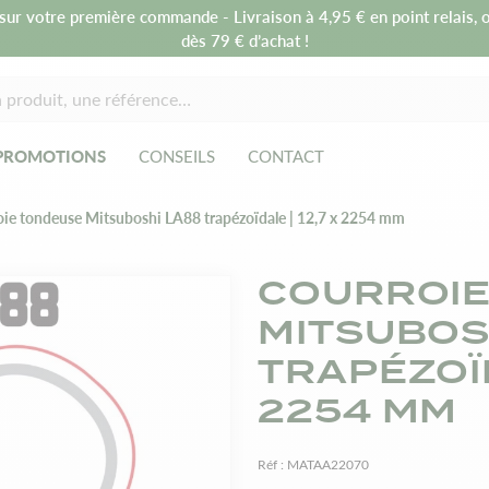
sur votre première commande - Livraison à 4,95 € en point relais, o
dès 79 € d’achat !
PROMOTIONS
CONSEILS
CONTACT
oie tondeuse Mitsuboshi LA88 trapézoïdale | 12,7 x 2254 mm
COURROIE
MITSUBOS
TRAPÉZOÏD
2254 MM
Réf :
MATAA22070