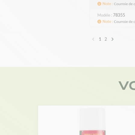
Note
Courroie de 
78355
Modèle
Note
Courroie de 
1
2
Précédent
Suivant
V