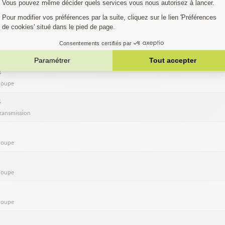
1
coupe
2
coupe
3
coupe
4
transmission
coupe
coupe
coupe