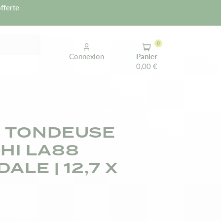
fferte
0
Connexion
Panier
0,00 €
 TONDEUSE
HI LA88
ALE | 12,7 X