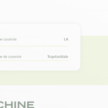
o / Wheel Horse : 106125
 des courroies différentes d'une année sur
s et références d'origine avant de passer
e courroie
LA
e de courroie
Trapézoïdale
CHINE