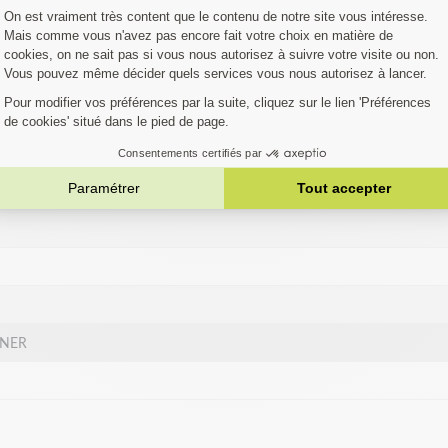
austive. Si votre machine ne figure pas dans la liste,
Contactez notre 
èle…
QVARNA
TNER