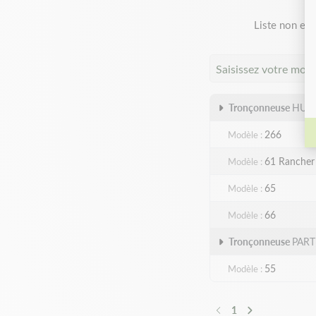
Liste non exh
Saisissez votre mod
Tronçonneuse
HUS
266
Modèle
61 Rancher
Modèle
65
Modèle
66
Modèle
Tronçonneuse
PAR
55
Modèle
1
Précédent
Suivant