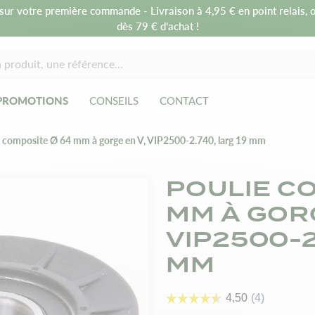
sur votre première commande - Livraison à 4,95 € en point relais, o
dès 79 € d’achat !
PROMOTIONS
CONSEILS
CONTACT
e composite Ø 64 mm à gorge en V, VIP2500-2.740, larg 19 mm
POULIE C
MM À GORG
VIP2500-2
MM