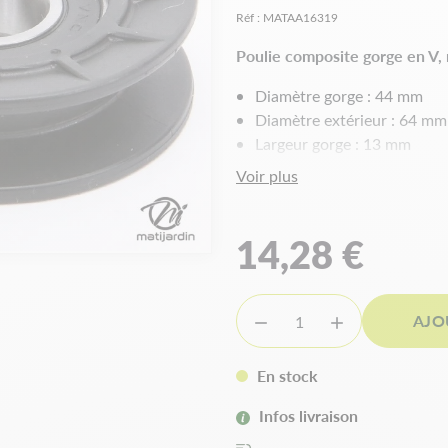
Réf :
MATAA16319
Poulie composite gorge en V
Diamètre gorge : 44 mm
Diamètre extérieur : 64 mm
Largeur gorge : 13 mm
Largeur totale : 19 mm
Voir plus
Alésage : 17,5 mm
14,28 €
AJO


En stock
Infos livraison