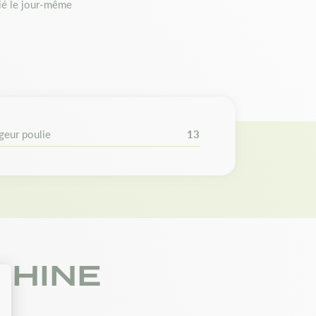
é le jour-même
geur poulie
13
CHINE