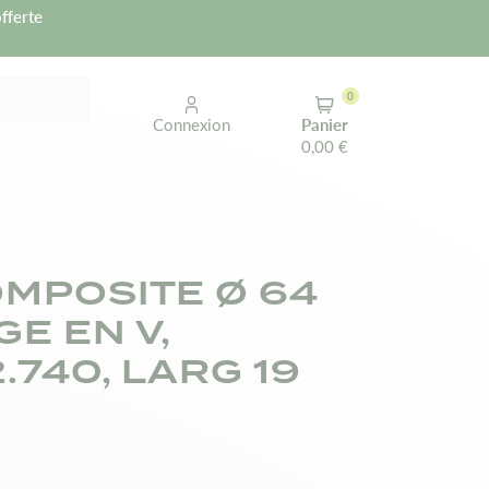
fferte
0
Connexion
Panier
0,00 €
OMPOSITE Ø 64
E EN V,
.740, LARG 19