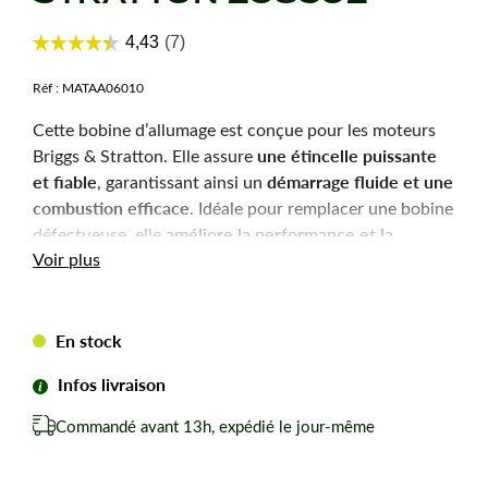
Réf :
MATAA06010
Cette bobine d’allumage est conçue pour les moteurs
une étincelle puissante
Briggs & Stratton. Elle assure
et fiable
démarrage fluide et une
, garantissant ainsi un
combustion efficace
. Idéale pour remplacer une bobine
améliore la performance et la
défectueuse, elle
longévité
Voir plus
de votre moteur.
Caractéristiques
En stock
techniques
Infos livraison
Compatibilité
: moteurs Briggs & Stratton
Commandé avant 13h, expédié le jour-même
Entraxe
: 64 mm
Références d’origine équivalentes :