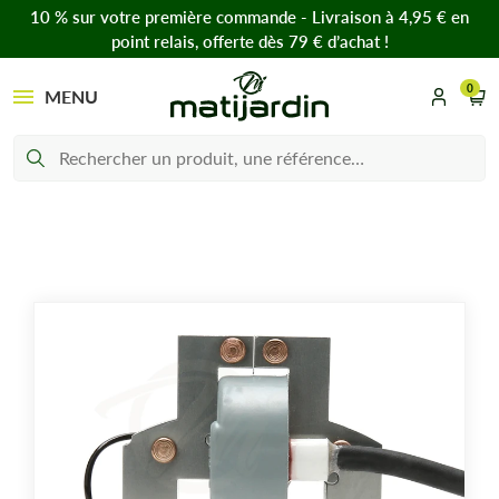
10 % sur votre première commande - Livraison à 4,95 € en
point relais, offerte dès 79 € d’achat !
0
MENU