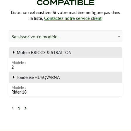
COMPATIBLE
Compatibilité
Liste non exhaustive. Si votre machine ne figure pas dans
la liste,
Contactez notre service client
Cette bobine d’allumage est adaptée à de nombreux
moteurs Briggs & Stratton utilisés sur différentes
Saisissez votre modèle…
machines de motoculture : tondeuses, motoculteurs, et
autres équipements à moteur thermique.
Moteur
BRIGGS & STRATTON
Vous avez un moteur Briggs & Stratton et des
Modèle
problèmes d’allumage ? Ce modèle est une solution
2
fiable et efficace pour remettre votre machine en état !
Tondeuse
HUSQVARNA
Modèle
Rider 18
1
Précédent
Suivant