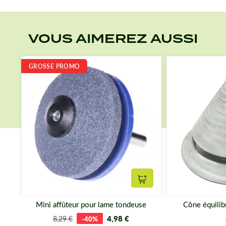
VOUS AIMEREZ AUSSI
GROSSE PROMO
Ajouter au panier
Mini affûteur pour lame tondeuse
Cône équilib
4,98 €
8,29 €
-40%