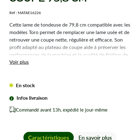
Réf :
MATAE16226
Cette lame de tondeuse de 79,8 cm compatible avec les
modèles Toro permet de remplacer une lame usée et de
retrouver une coupe nette, régulière et efficace. Son
profil adapté au plateau de coupe aide à préserver les
performances de la machine et la qualité de finition de
Voir plus
la pelouse.
Caractéristiques
En stock
techniques
Infos livraison
Coupe :
79,8 cm
Commandé avant 13h, expédié le jour-même
Alésage central :
16 mm
Epaisseur :
5 mm
Largeur :
63,5 mm
Caractéristiques
En savoir plus