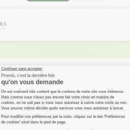
0,5
FIEZ SI VOTRE MA
EST COMPATIBLE
austive. Si votre machine ne figure pas dans la liste,
Contactez notre 
èle…