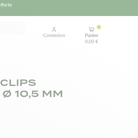
fferte
0
Connexion
Panier
0,00 €
CLIPS
 Ø 10,5 MM