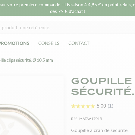
sur votre première commande - Livraison à 4,95 € en point relais, o
dès 79 € d’achat !
PROMOTIONS
CONSEILS
CONTACT
lle clips sécurité. Ø 10,5 mm
GOUPILLE 
SÉCURITÉ.
Réf :
MATAA17015
Goupille à cran de sécurité.