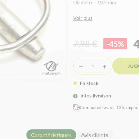
Diamètre : 10,5 mm
Voir plus
4
7,98 €
-45%
AJO


En stock
Infos livraison
Commandé avant 13h, expédi
Caractéristiques
Avis clients