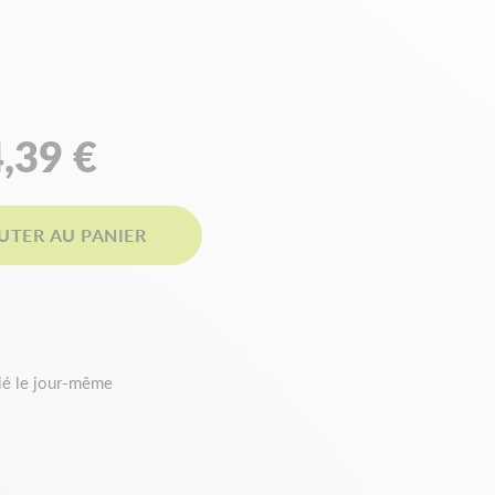
,39 €
UTER AU PANIER
é le jour-même