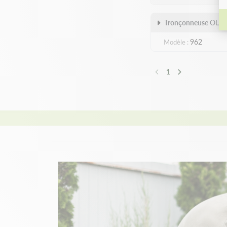
Tronçonneuse
OLE
962
Modèle
1
Précédent
Suivant