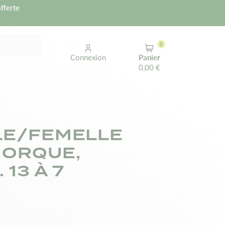
fferte
0
Connexion
Panier
0,00 €
LE/FEMELLE
MORQUE,
 13 À 7