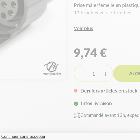
Prise mâle/femelle en plastiq
13 broches vers 7 broches
Voir plus
9,74 €
AJO


Derniers articles en stock
Infos livraison
Commandé avant 13h, expédi