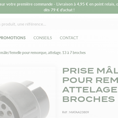
sur votre première commande - Livraison à 4,95 € en point relais, o
dès 79 € d’achat !
PROMOTIONS
CONSEILS
CONTACT
 mâle/femelle pour remorque, attelage. 13 à 7 broches
PRISE MÂ
POUR RE
ATTELAGE.
BROCHES
Réf :
MATAA23809