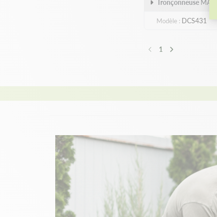
Tronçonneuse
MAKI
DCS431
Modèle
1
Précédent
Suivant