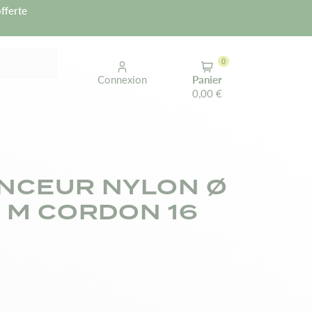
fferte
0
Connexion
Panier
0,00 €
NCEUR NYLON Ø
0 M CORDON 16