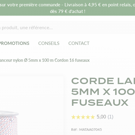
sur votre première commande - Livraison à 4,95 € en point relais, o
dès 79 € d’achat !
PROMOTIONS
CONSEILS
CONTACT
lanceur nylon Ø 5mm x 100 m Cordon 16 fuseaux
CORDE LA
5MM X 10
FUSEAUX
Réf :
MATAA07045