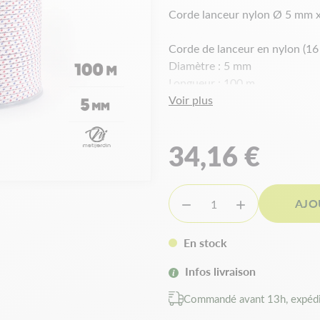
Corde lanceur nylon Ø 5 mm 
Corde de lanceur en nylon (16
Diamètre : 5 mm
Longueur : 100 m
Voir plus
Coloris : rouge, blanc, bleu .
34,16 €
AJO


En stock
Infos livraison
Commandé avant 13h, expédi