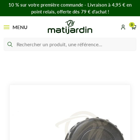
10 % sur votre première commande - Livraison à 4,95 € en
point relais, offerte dès 79 € d’achat !
0
MENU