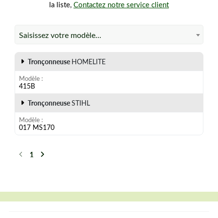
la liste,
Contactez notre service client
MS170
Remplacer la pièce d'origine Stihl réf. 1130 350 0503
Saisissez votre modèle…
Tronçonneuse
HOMELITE
Modèle
415B
Tronçonneuse
STIHL
Modèle
017 MS170
1
Précédent
Suivant