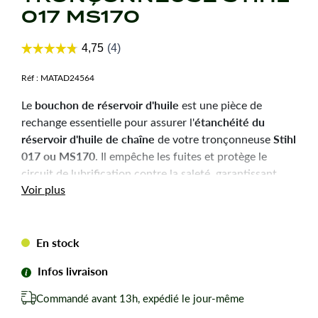
017 MS170
Réf :
MATAD24564
bouchon de réservoir d'huile
Le
est une pièce de
étanchéité du
rechange essentielle pour assurer l'
réservoir d'huile de chaîne
Stihl
de votre tronçonneuse
017 ou MS170
. Il empêche les fuites et protège le
circuit de lubrification contre la saleté, garantissant
Voir plus
ainsi le bon fonctionnement de la machine.
Caractéristiques
En stock
techniques
Infos livraison
Référence d'origine :
1130 350 0503
Commandé avant 13h, expédié le jour-même
Type :
Bouchon de réservoir d'huile de chaîne