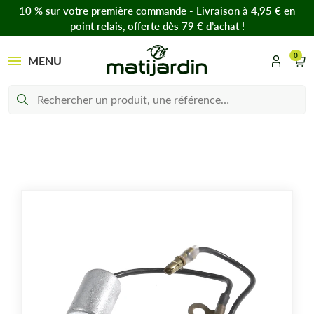
10 % sur votre première commande - Livraison à 4,95 € en
point relais, offerte dès 79 € d’achat !
0
MENU