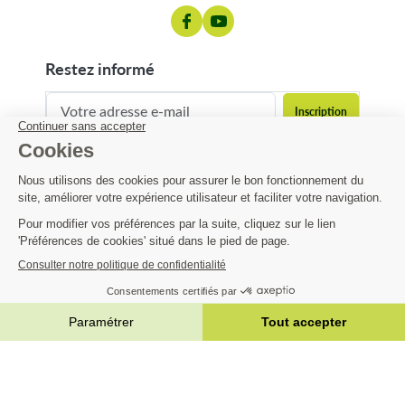
restez informé
contact@matijardin.fr
04 81 120 120
Matijardin
5,22 €
Infos pratiques
AJOUTER AU PANIER


|
Réalisation