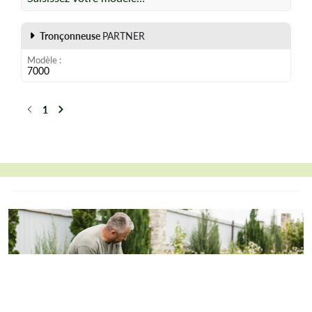
Tronçonneuse
PARTNER
Modèle
7000
1
Précédent
Suivant