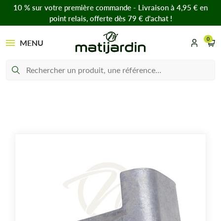
10 % sur votre première commande - Livraison à 4,95 € en
point relais, offerte dès 79 € d’achat !
0
MENU