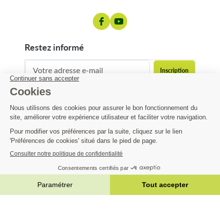
restez informé
contact@matijardin.fr
04 81 120 120
Matijardin
5,99 €
Infos pratiques
AJOUTER AU PANIER


|
Réalisation