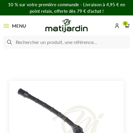
10 % sur votre première commande - Livraison à 4,95 € en
point relais, offerte dès 79 € d’achat !
0
MENU