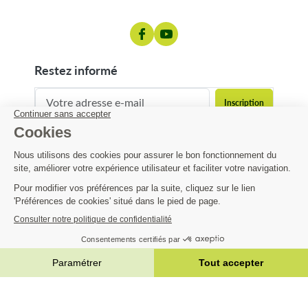
restez informé
contact@matijardin.fr
04 81 120 120
Matijardin
4,82 €
Infos pratiques
AJOUTER AU PANIER


|
Réalisation