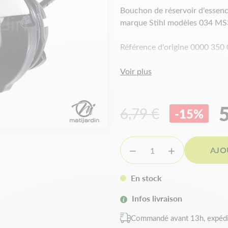
Bouchon de réservoir d'essen
marque Stihl modèles 034 M
Référence d'origine 0000 350
Voir plus
5
6,79 €
-15%
AJO


En stock
Infos livraison
Commandé avant 13h, expédi