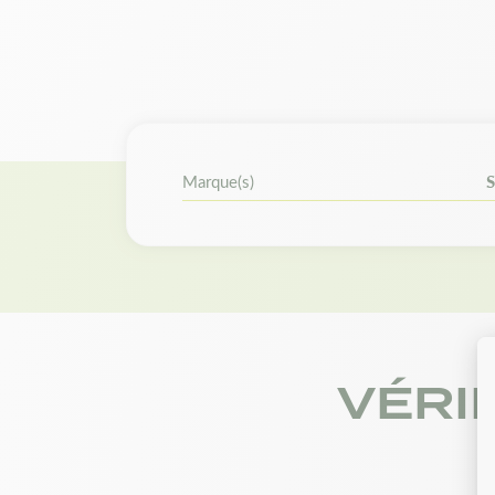
Marque(s)
S
VÉRI