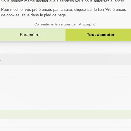
austive. Si votre machine ne figure pas dans la liste,
Contactez notre 
èle…
SERED
L