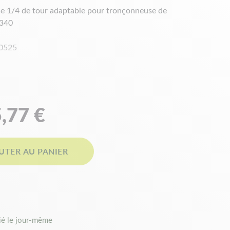
ce 1/4 de tour adaptable pour tronçonneuse de
S340
 0525
,77 €
UTER AU PANIER
é le jour-même