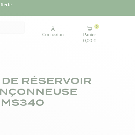
fferte
0
Connexion
Panier
0,00 €
DE RÉSERVOIR
ONÇONNEUSE
4 MS340