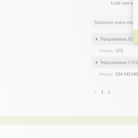
Liste non exh
Saisissez votre mod
Tronçonneuse
JON
370
Modèle
Tronçonneuse
STIH
034 MS340
Modèle
1
Précédent
Suivant