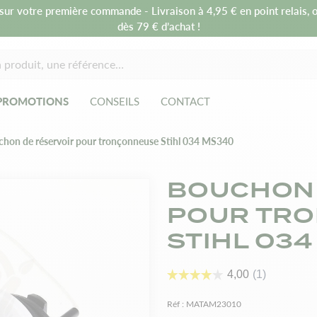
sur votre première commande - Livraison à 4,95 € en point relais, o
dès 79 € d’achat !
PROMOTIONS
CONSEILS
CONTACT
hon de réservoir pour tronçonneuse Stihl 034 MS340
BOUCHON 
POUR TR
STIHL 03
Réf :
MATAM23010