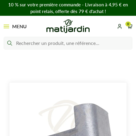
10 % sur votre première commande - Livraison à 4,95 € en
point relais, offerte dès 79 € d’achat !
0
MENU