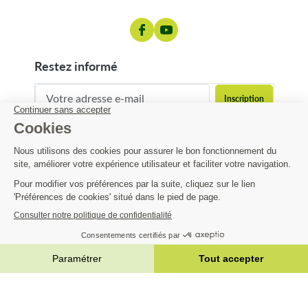
restez informé
contact@matijardin.fr
04 81 120 120
Matijardin
5,99 €
Infos pratiques
AJOUTER AU PANIER


|
Réalisation