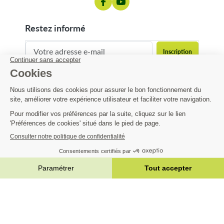
restez informé
contact@matijardin.fr
04 81 120 120
Matijardin
6,34 €
Infos pratiques
AJOUTER AU PANIER


|
Réalisation