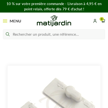
10 % sur votre première commande - Livraison à 4,95 € en
point relais, offerte dès 79 € d’achat !
0
MENU