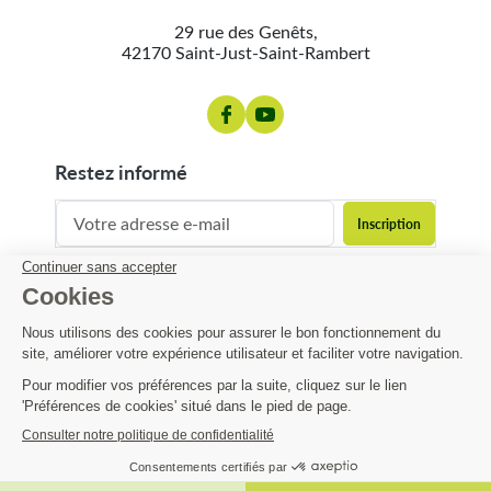
29 rue des Genêts,
42170 Saint-Just-Saint-Rambert
restez informé
contact@matijardin.fr
04 81 120 120
Matijardin
2,72 €
Infos pratiques
AJOUTER AU PANIER

