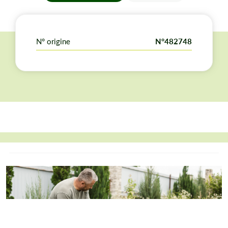
N° origine
N°482748