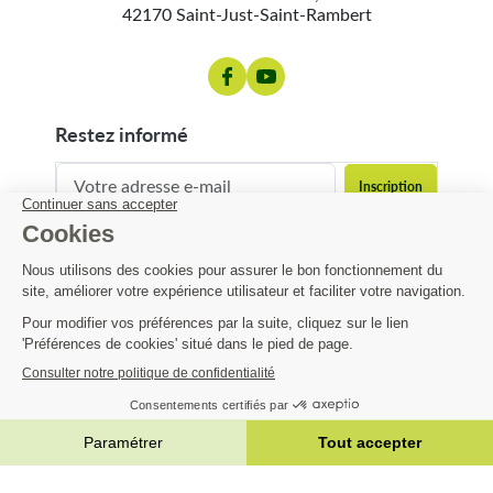
42170 Saint-Just-Saint-Rambert
restez informé
contact@matijardin.fr
04 81 120 120
Matijardin
27,57 €
-50%
55,14 €
Infos pratiques
AJOUTER AU PANIER


|
Réalisation