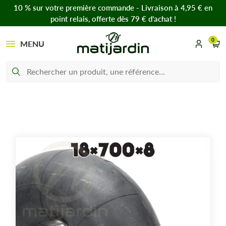
10 % sur votre première commande - Livraison à 4,95 € en
point relais, offerte dès 79 € d’achat !
0
MENU