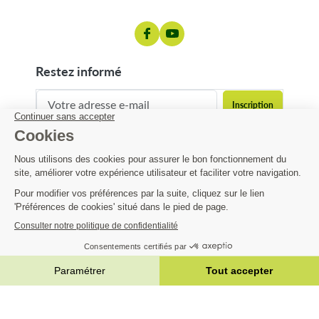
restez informé
contact@matijardin.fr
04 81 120 120
Matijardin
10,50 €
Infos pratiques
AJOUTER AU PANIER


|
Réalisation