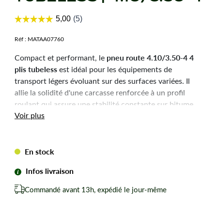
Réf :
MATAA07760
pneu route 4.10/3.50-4 4
Compact et performant, le
plis tubeless
est idéal pour les équipements de
transport légers évoluant sur des surfaces variées. Il
allie la solidité d'une carcasse renforcée à un profil
roulant qui assure une stabilité constante sur bitume
Voir plus
ou terre battue, rendant vos travaux de jardinage plus
aisés et rapides.
En stock
Caractéristiques
techniques
Infos livraison
Commandé avant 13h, expédié le jour-même
Dimension :
4.10/3.50-4
Équivalences de marquage :
410 x 350 x 4