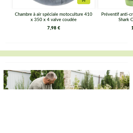
Ajouter au panier
Chambre à air spéciale motoculture 410
Préventif anti-
x 350 x 4 valve coudée
Shark O
7,98 €