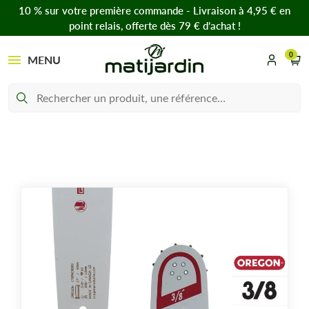
10 % sur votre première commande - Livraison à 4,95 € en
point relais, offerte dès 79 € d’achat !
0
MENU