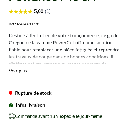
Réf :
MATAA80778
Destiné à l’entretien de votre tronçonneuse, ce guide
Oregon de la gamme PowerCut offre une solution
fiable pour remplacer une pièce fatiguée et reprendre
les travaux de coupe dans de bonnes conditions. Il
s’intègre naturellement aux usages courants de
Voir plus
motoculture, de l’élagage à la coupe de bois.
Caractéristiques
Rupture de stock
techniques
Infos livraison
Type :
178RNDB083 PowerCut
Commandé avant 13h, expédié le jour-même
Pas de la chaîne :
3/8"
Longueur de coupe :
43 cm