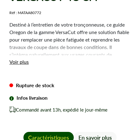
Réf :
MATAA80772
Destiné à l’entretien de votre tronçonneuse, ce guide
Oregon de la gamme VersaCut offre une solution fiable
pour remplacer une pièce fatiguée et reprendre les
travaux de coupe dans de bonnes conditions. Il
s’intègre naturellement aux usages courants de
Voir plus
motoculture, de l’élagage à la coupe de bois.
Caractéristiques
Rupture de stock
techniques
Infos livraison
Type :
168VXLHK095 VersaCut
Commandé avant 13h, expédié le jour-même
Pas de la chaîne :
3/8"
Longueur de coupe :
40 cm
Jauge :
1,5 mm
Nombre de maillons :
60
Caractéristiques
En savoir plus