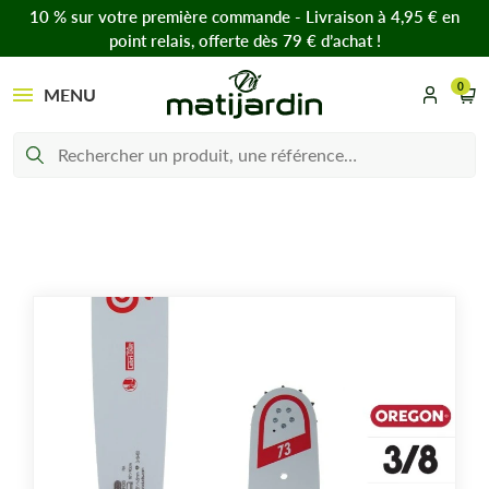
10 % sur votre première commande - Livraison à 4,95 € en
point relais, offerte dès 79 € d’achat !
0
MENU