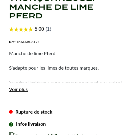
MANCHE DE LIME
PFERD
Réf :
MATAA08171
Manche de lime Pferd
S'adapte pour les limes de toutes marques.
Souple à l'extérieur pour une ergonomie et un confort
Voir plus
parfait et dur à l'intérieur pour une résistance à toutes
épreuves.
Rupture de stock
Infos livraison