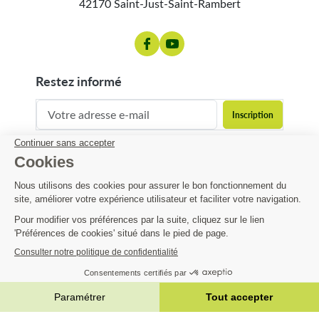
42170 Saint-Just-Saint-Rambert
restez informé
contact@matijardin.fr
04 81 120 120
Matijardin
7,33 €
Infos pratiques
AJOUTER AU PANIER


|
Réalisation