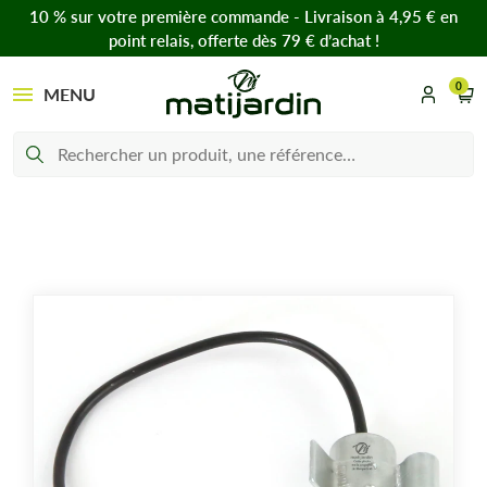
10 % sur votre première commande - Livraison à 4,95 € en
point relais, offerte dès 79 € d’achat !
0
MENU