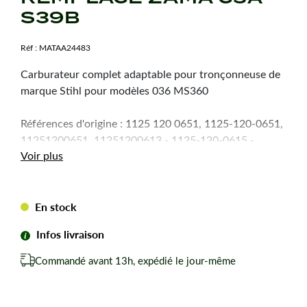
S39B
Réf :
MATAA24483
Carburateur complet adaptable pour tronçonneuse de
marque Stihl pour modèles 036 MS360
Références d'origine : 1125 120 0651, 1125-120-0651,
11251200651, 11251200613 - 1125-120-0615 -
Voir plus
11251200615
Zama type C3A S39B
En stock
Infos livraison
Commandé avant 13h, expédié le jour-même