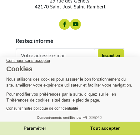
29 rue des Genêts,
42170 Saint-Just-Saint-Rambert
restez informé
contact@matijardin.fr
04 81 120 120
Matijardin
56,70 €
Infos pratiques
AJOUTER AU PANIER


|
Réalisation