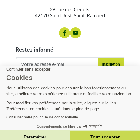
29 rue des Genêts,
42170 Saint-Just-Saint-Rambert
restez informé
contact@matijardin.fr
04 81 120 120
Matijardin
16,06 €
Infos pratiques
AJOUTER AU PANIER

