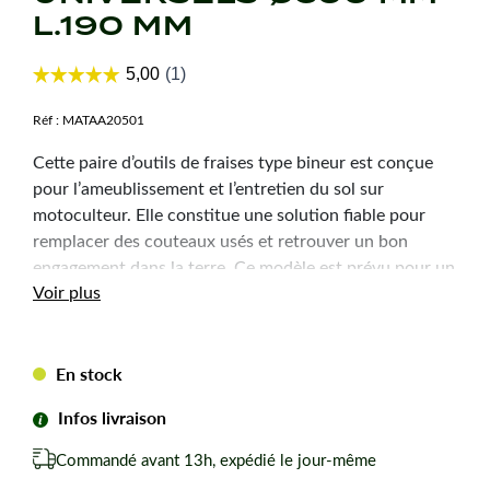
L.190 MM
Réf :
MATAA20501
Cette paire d’outils de fraises type bineur est conçue
pour l’ameublissement et l’entretien du sol sur
motoculteur. Elle constitue une solution fiable pour
remplacer des couteaux usés et retrouver un bon
engagement dans la terre. Ce modèle est prévu pour un
Voir plus
montage en fraises de Ø300 mm.
Caractéristiques
En stock
techniques
Infos livraison
Epaisseur :
3,5 mm
Commandé avant 13h, expédié le jour-même
Diamètre trou :
8 mm