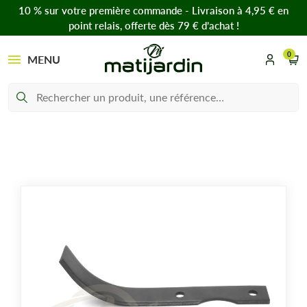
10 % sur votre première commande - Livraison à 4,95 € en
point relais, offerte dès 79 € d’achat !
0
MENU