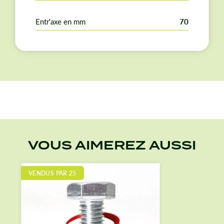
Staub, Honda, BCS, Pasquali, Grillo, Husqvarna,
Sterwins, Mac Allister, Einhell, Scheppach, Fuxtec…
Entr'axe en mm
70
Vérifiez les dimensions avant de commander.
VOUS AIMEREZ AUSSI
VENDUS PAR 25