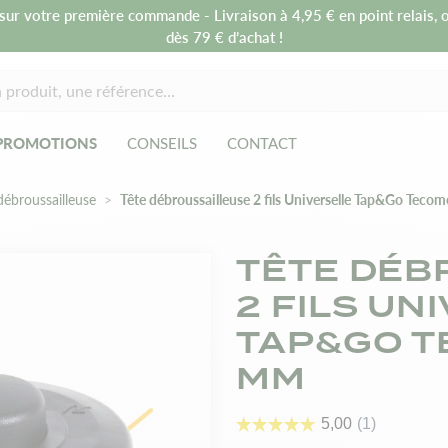
sur votre première commande - Livraison à 4,95 € en point relais, o
dès 79 € d’achat !
PROMOTIONS
CONSEILS
CONTACT
débroussailleuse
Tête débroussailleuse 2 fils Universelle Tap&Go Tec
TÊTE DÉB
2 FILS UN
TAP&GO T
MM