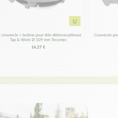
panier
Ajouter au panier
t couvercle + bobine pour tête débroussailleuse
Couvercle pou
Tap & Work Ø 109 mm Tecomec
16,27 €