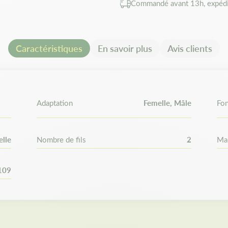
Commandé avant 13h, expédi
Les avantages
Remplacement des fils ultra
Caractéristiques
En savoir plus
Avis clients
Système Tap & Go pour un d
Compatibilité e
Convient aux débroussailleuse
Adaptation
Femelle, Mâle
Fon
Compatible avec toute machine 
Husqvarna, Ryobi, Echo, Park
Einhell, Dolmar, Bosch, Oleo
elle
Nombre de fils
2
Mar
Vérifiez les dimensions et fi
109