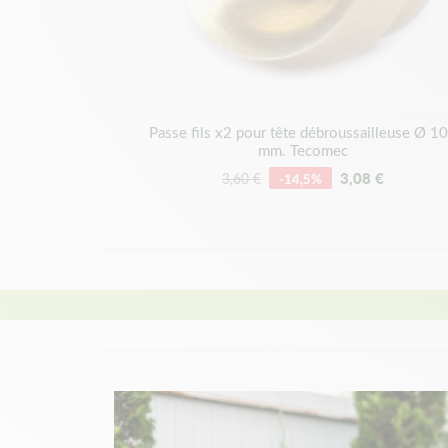
Passe fils x2 pour tête débroussailleuse Ø 1
mm. Tecomec
3,08 €
3,60 €
-14,5%