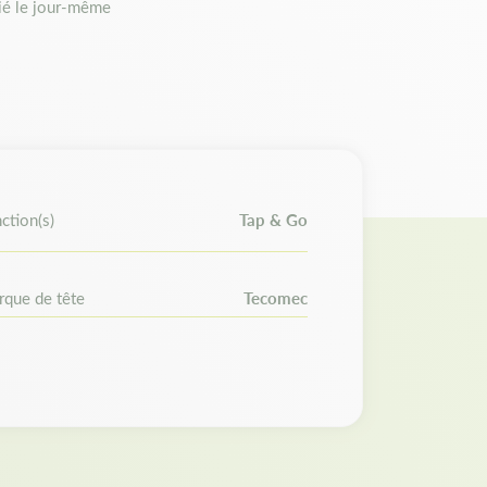
é le jour-même
-rapide sans démontage de la tête.
éroulement du fil par simple frappe au sol.
t adaptabilité
s de plus de 25 cc.
ction(s)
Tap & Go
équipée d'un renvoi d'angle : Stihl,
side, Honda, Dewalt, Makita, McCulloch,
mac, Scheppach…
que de tête
Tecomec
letage avant de commander.