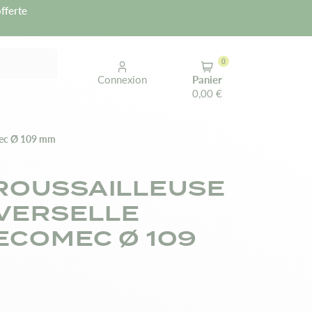
fferte
0
Connexion
Panier
0,00 €
omec Ø 109 mm
ROUSSAILLEUSE
IVERSELLE
ECOMEC Ø 109