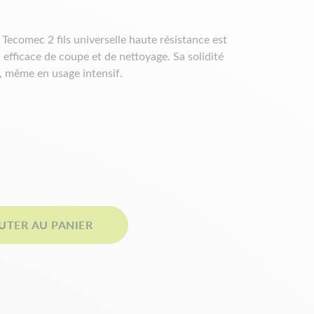
 Tecomec 2 fils universelle haute résistance est
 efficace de coupe et de nettoyage. Sa solidité
, même en usage intensif.
es techniques
UTER AU PANIER
elles d'adaptation pour renvoi d'angle femelle
lles d'adaptation 20 et 25,4 mm
s livré avec la tête
 :
2,4 mm