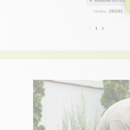
Tondeuse
BRIGGS 
590581
Modèle
1
Précédent
Suivant