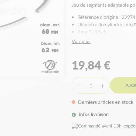
Jeu de segments adaptable po
Référence d'origine : 2997
Diamètre du cylindre : 65,
Pour 3, 3,5, 5
Pour séries : 90 000, 130 
Voir plus
19,84 €
AJO


Derniers articles en stock
Infos livraison
Commandé avant 13h, expédi