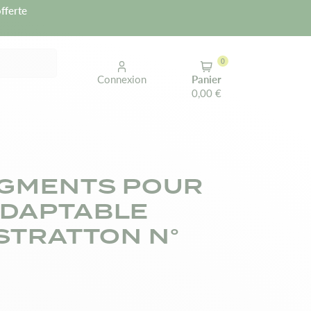
fferte
0
Connexion
Panier
0,00 €
EGMENTS POUR
ADAPTABLE
STRATTON N°