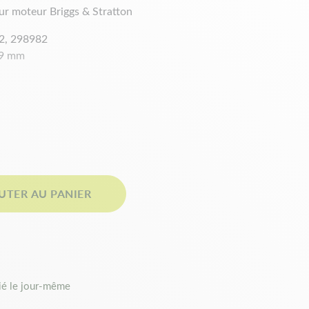
ur moteur Briggs & Stratton
42, 298982
09 mm
200 à 130 999
UTER AU PANIER
é le jour-même