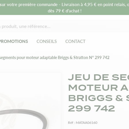
sur votre première commande - Livraison à 4,95 € en point relais, o
dès 79 € d’achat !
PROMOTIONS
CONSEILS
CONTACT
 segments pour moteur adaptable Briggs & Stratton N° 299 742
JEU DE S
MOTEUR 
BRIGGS & 
299 742
Réf :
MATAA06160