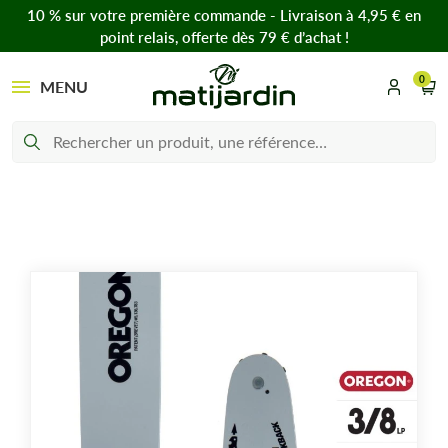
10 % sur votre première commande - Livraison à 4,95 € en
point relais, offerte dès 79 € d’achat !
0
MENU