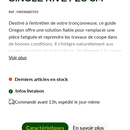
Réf :
MATAA80703
Destiné à l’entretien de votre tronçonneuse, ce guide
Oregon offre une solution fiable pour remplacer une
pièce fatiguée et reprendre les travaux de coupe dans
de bonnes conditions. Il s’intègre naturellement aux
usages courants de motoculture, de l’élagage à la coupe
Voir plus
de bois.
Caractéristiques
Derniers articles en stock
techniques
Infos livraison
Type :
100SDEA218 Single Rivet
Commandé avant 13h, expédié le jour-même
Pas de la chaîne :
3/8"LP
Longueur de coupe :
25 cm
Jauge :
1,3 mm
Nombre de maillons :
39
Caractéristiques
En savoir plus