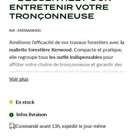
ENTRETENIR VOTRE
TRONÇONNEUSE
Réf :
MATAA08400
la
Améliorez l’efficacité de vos travaux forestiers avec
mallette forestière Kerwood
. Compacte et pratique,
les outils indispensables
elle regroupe tous
pour
affûter votre chaîne de tronçonneuse et garantir des
performances optimales en bûcheronnage, élagage ou
Voir plus
débitage.
Contenu de la mallette
En stock
Gabarit pour lime
Infos livraison
Poignée de lime
Commandé avant 13h, expédié le jour-même
Lime plate pour limiteur de profondeur
Lime ronde 4 mm pour chaînes 3/8 LP