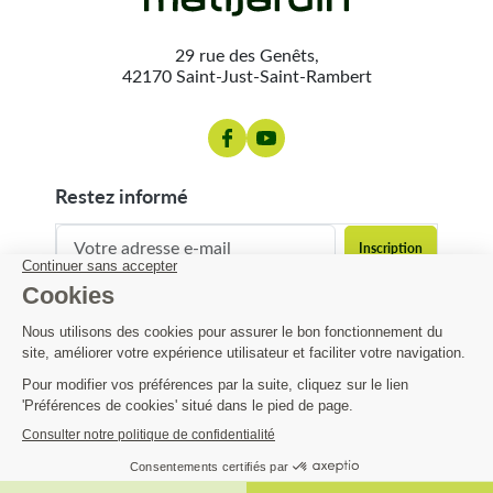
29 rue des Genêts,
42170 Saint-Just-Saint-Rambert
restez informé
contact@matijardin.fr
04 81 120 120
Matijardin
37,79 €
Infos pratiques
AJOUTER AU PANIER

