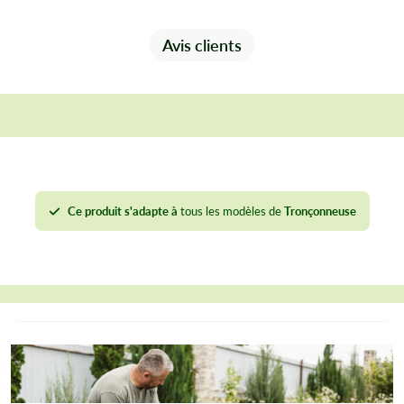
Lime ronde 4,8 mm pour chaînes .325
Lime ronde 5,5 mm pour chaînes 3/8
Avis clients
Étau d'affûtage pour souche
Tournevis à tête plate
Clé à bougie en T
Écrous de rechange pour guide
Pompe de graissage
les professionnels et les particuliers
Parfaite pour
Ce produit s'adapte à
tous les modèles de
Tronçonneuse
exigeants
, cette mallette garantit une tronçonneuse
toujours affûtée et sécurisée. Grâce à ses outils de
prolongez la durée de vie de votre
qualité,
équipement
et réalisez des coupes précises et sûres.