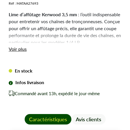
Réf :
MATAA27693
Lime d’affûtage Kerwood 3,5 mm
: l’outil indispensable
pour entretenir vos chaînes de tronçonneuses. Conçue
pour offrir un affûtage précis, elle garantit une coupe
performante et prolonge la durée de vie des chaînes, en
particulier pour les modèles 1/4 LP.
Voir plus
Points forts
En stock
Diamètre
: 3,5 mm, parfaitement adapté aux chaînes
1/4 LP.
Infos livraison
Longueur
: 25 cm
Commandé avant 13h, expédié le jour-même
Compatibilité
: Idéal pour l’affûtage des chaînes de
tronçonneuse 1/4 LP.
Matériau
: Acier robuste et durable pour un usage
prolongé.
Caractéristiques
Avis clients
Praticité
: Facile à utiliser, elle permet un affûtage
manuel rapide et précis.