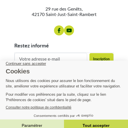
29 rue des Genêts,
42170 Saint-Just-Saint-Rambert
restez informé
contact@matijardin.fr
04 81 120 120
Matijardin
21,53 €
Infos pratiques
AJOUTER AU PANIER

