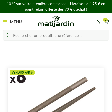
10 % sur votre première commande - Livraison à 4,95 € en
point relais, offerte dès 79 € d’achat !
0
MENU
VENDUS PAR 6