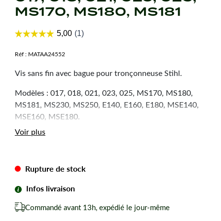
MS170, MS180, MS181
Réf :
MATAA24552
Vis sans fin avec bague pour tronçonneuse Stihl.
Modèles : 017, 018, 021, 023, 025, MS170, MS180,
MS181, MS230, MS250, E140, E160, E180, MSE140,
MSE160, MSE180.
Voir plus
Références d'origine : 1123 640 7105, 1123 647 2400
Rupture de stock
Infos livraison
Commandé avant 13h, expédié le jour-même