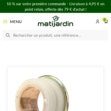
10 % sur votre première commande - Livraison à 4,95 € en
point relais, offerte dès 79 € d’achat !
0
MENU