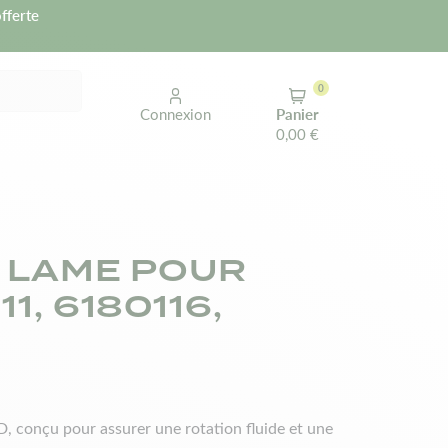
fferte
0
Connexion
Panier
0,00 €
E LAME POUR
1, 6180116,
, conçu pour assurer une rotation fluide et une