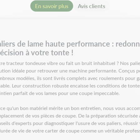
En savoir plus
Avis clients
6180116, 9180116.
Compatible avec les tracteurs
42"/107 cm : MTD U845H (199
La compatibilité dépend de l
posséder des paliers différent
liers de lame haute performance : redonne
dimensions, nombre de trous d
écision à votre tonte !
passer commande.
re tracteur tondeuse vibre ou fait un bruit inhabituel ? Nos pali
ution idéale pour retrouver une machine performante. Conçus po
breux modèles, ils sont livrés complets avec roulements pour gar
able. Leur construction robuste encaisse les conditions de tonte
ntien parfait de vos lames pour une coupe impeccable.
ce qu'un bon matériel mérite un bon entretien, nous vous acco
placement de vos pièces de coupe. De la préparation sécurisée 
seils d'experts pour diagnostiquer l'usure de vos paliers, réussir
durée de vie de votre carter de coupe comme un véritable profes