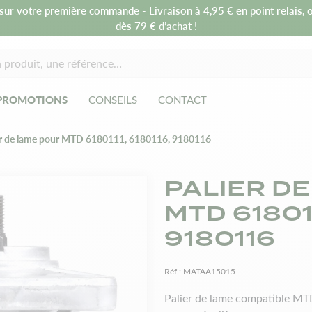
sur votre première commande - Livraison à 4,95 € en point relais, o
dès 79 € d’achat !
PROMOTIONS
CONSEILS
CONTACT
er de lame pour MTD 6180111, 6180116, 9180116
PALIER D
MTD 618011
9180116
Réf :
MATAA15015
Palier de lame compatible MTD