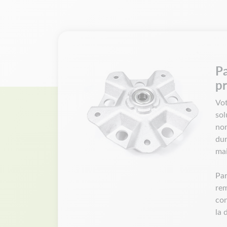
Pa
pr
Vot
sol
nom
dur
mai
Par
rem
con
la 