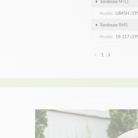
Tondeuse
MTD
U845H (19
Modèle
Tondeuse
RMS
18-117 (19
Modèle
1
Précédent
Suivant