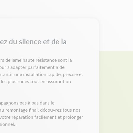
 tondeuse autoportée, coté droit coupe de
4). RMS 18-117 (1995).
'année de fabrication. Un même modèle peut
s d'une année sur l'autre. Vérifiez vos
z du silence et de la
e fixation et références d'origine avant de
ers de lame haute résistance sont la
ur s'adapter parfaitement à de
antir une installation rapide, précise et
 les plus rudes tout en assurant un
mpagnons pas à pas dans le
au remontage final, découvrez tous nos
 votre réparation facilement et prolonger
sionnel.