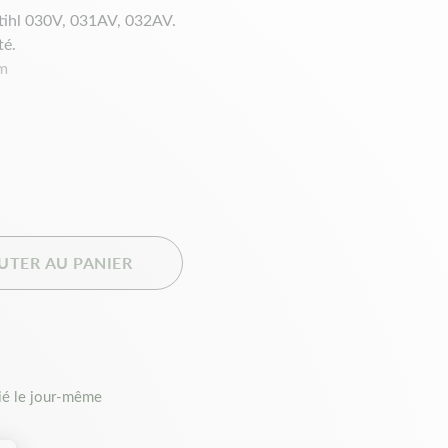
Stihl 030V, 031AV, 032AV.
té.
mm
UTER AU PANIER
é le jour-même