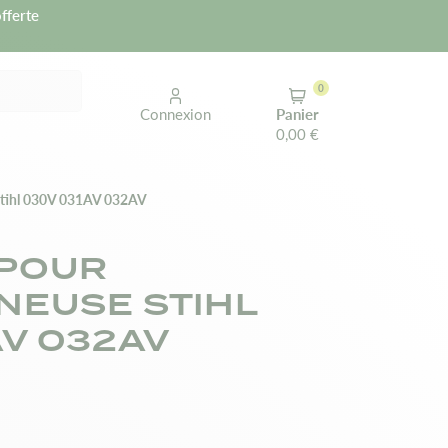
fferte
0
Connexion
Panier
0,00 €
 Stihl 030V 031AV 032AV
 POUR
EUSE STIHL
AV 032AV