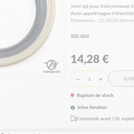
Joint spi pour tronçonneuse 
Aussi appelé bague d'étanchéi
Dimensions : 21,05x29,6x4 
Voir plus
14,28 €
AJO


Rupture de stock
Infos livraison
Commandé avant 13h, expédi