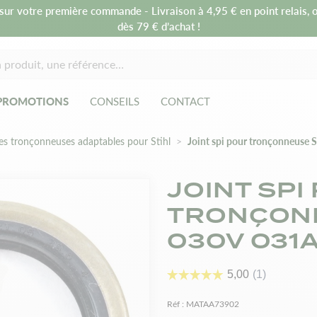
sur votre première commande - Livraison à 4,95 € en point relais, o
dès 79 € d’achat !
PROMOTIONS
CONSEILS
CONTACT
es tronçonneuses adaptables pour Stihl
Joint spi pour tronçonneuse
JOINT SPI
TRONÇONN
030V 031
Réf :
MATAA73902