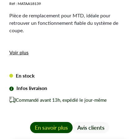
Réf :
MATAA18139
Pièce de remplacement pour MTD, idéale pour
retrouver un fonctionnement fiable du système de
coupe.
Caractéristiques
Voir plus
techniques
En stock
Hauteur :
124 mm
Diamètre poulie :
140 mm
Infos livraison
Entraxe diagonale entre trous de fixation :
126 mm
Commandé avant 13h, expédié le jour-même
Les avantages
Adaptabilité large : compatible avec plusieurs
En savoir plus
Avis clients
marques et modèles de tondeuses.