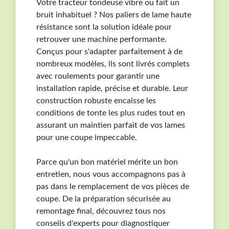
Votre tracteur tondeuse vibre ou fait un
La compatibilité dépend de l'année de fabrication. Un
bruit inhabituel ? Nos paliers de lame haute
même modèle peut posséder des paliers différents
résistance sont la solution idéale pour
d'une année sur l'autre. Vérifiez vos dimensions,
retrouver une machine performante.
nombre de trous de fixation et références d'origine
Conçus pour s'adapter parfaitement à de
avant de passer commande.
nombreux modèles, ils sont livrés complets
avec roulements pour garantir une
installation rapide, précise et durable. Leur
construction robuste encaisse les
conditions de tonte les plus rudes tout en
assurant un maintien parfait de vos lames
pour une coupe impeccable.
Parce qu'un bon matériel mérite un bon
entretien, nous vous accompagnons pas à
pas dans le remplacement de vos pièces de
coupe. De la préparation sécurisée au
remontage final, découvrez tous nos
conseils d'experts pour diagnostiquer