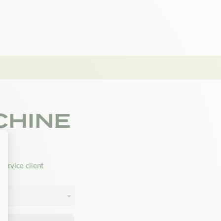
u filtre à air
ur : Empêche l’infiltration de poussières et
Assure une combustion efficace et une meilleure
emplacement adapté pour les modèles TD40,
 compact et ajustement précis pour un montage
CHINE
t applications
service client
ent conçu pour les moteurs Kawasaki TD40, TD48,
ment sur des débroussailleuses, tronçonneuses
sés de motoculture.
s dimensions de votre filtre actuel pour garantir