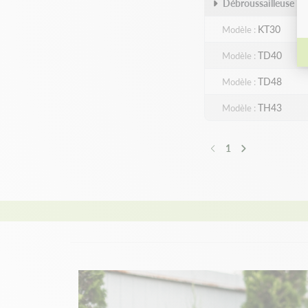
Débroussailleuse
K
KT30
Modèle
TD40
Modèle
TD48
Modèle
TH43
Modèle
1
Précédent
Suivant