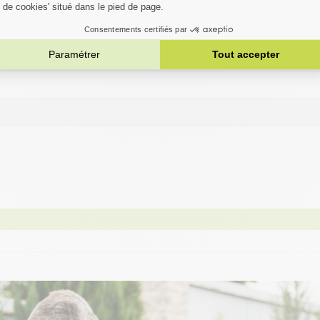
AWASAKI
une compatibilité parfaite.