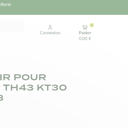
fferte
0
Connexion
Panier
0,00 €
AIR POUR
 TH43 KT30
8