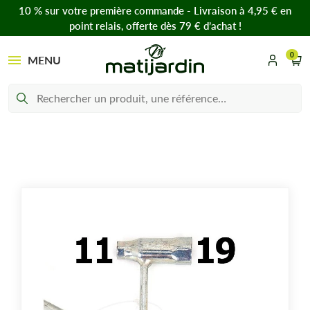
10 % sur votre première commande - Livraison à 4,95 € en
point relais, offerte dès 79 € d’achat !
0
MENU