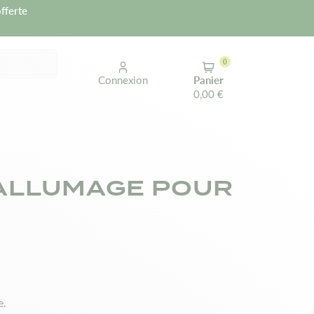
fferte
0
Connexion
Panier
0,00 €
ALLUMAGE POUR
e.