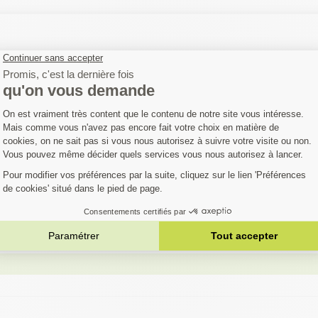
i un problème avec un petit moteur est dans le système d'alluma
steur de bougie sur la prise et connectez le fil de la bougie à l'au
ctionne.
connecté, le testeur ne provoquera pas de coupure d'allumage.