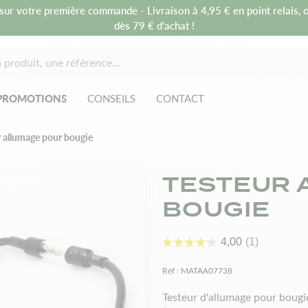
sur votre première commande - Livraison à 4,95 € en point relais, o
dès 79 € d’achat !
PROMOTIONS
CONSEILS
CONTACT
r allumage pour bougie
TESTEUR 
BOUGIE
Réf :
MATAA07738
Testeur d'allumage pour bougi