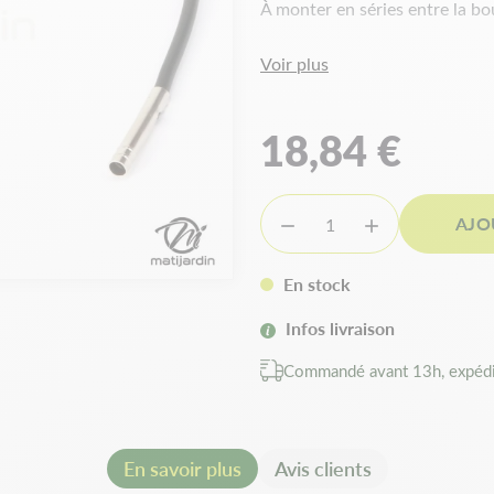
À monter en séries entre la bou
Voir plus
18,84 €
AJO


En stock
Infos livraison
Commandé avant 13h, expédi
En savoir plus
Avis clients