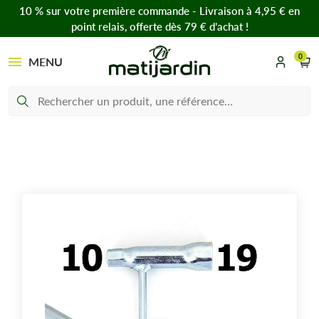
10 % sur votre première commande - Livraison à 4,95 € en
point relais, offerte dès 79 € d’achat !
0
MENU