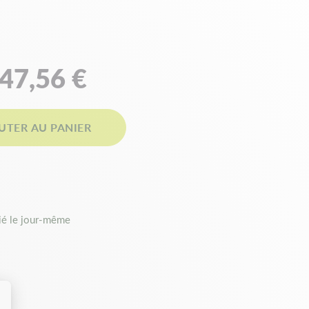
47,56 €
UTER AU PANIER
é le jour-même