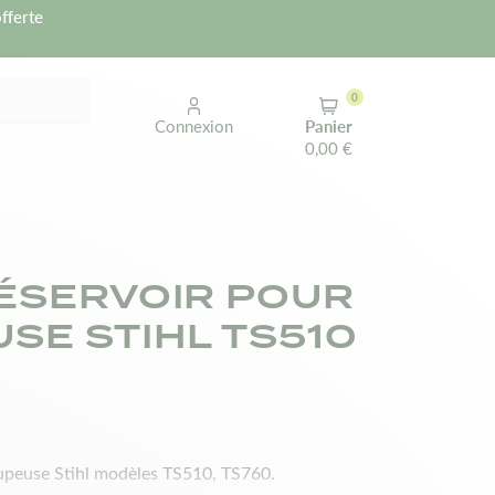
fferte
0
Connexion
Panier
0,00 €
ÉSERVOIR POUR
SE STIHL TS510
oupeuse Stihl modèles TS510, TS760.