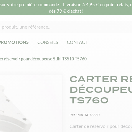
sur votre première commande - Livraison à 4,95 € en point relais, o
dès 79 € d’achat !
PROMOTIONS
CONSEILS
CONTACT
er réservoir pour découpeuse Stihl TS510 TS760
CARTER R
DÉCOUPEU
TS760
Réf :
MATAC73660
Carter de réservoir pour déc