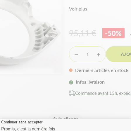
Voir plus
95,11 €
-50%
AJO


Derniers articles en stock
Infos livraison
Commandé avant 13h, expédi
Avis clients