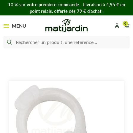
10 % sur votre première commande - Livraison à 4,95 € en
point relais, offerte dès 79 € d’achat !
0
MENU