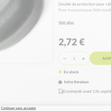
Douille de protection pour câb
Pour tronçonneuse Stihl mod
Voir plus
2,72 €
AJO


En stock
Infos livraison
Commandé avant 13h, expédi