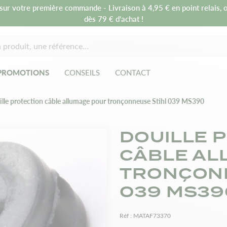
sur votre première commande - Livraison à 4,95 € en point relais, o
dès 79 € d’achat !
PROMOTIONS
CONSEILS
CONTACT
lle protection câble allumage pour tronçonneuse Stihl 039 MS390
DOUILLE 
CÂBLE AL
TRONÇONN
039 MS39
Réf :
MATAF73370