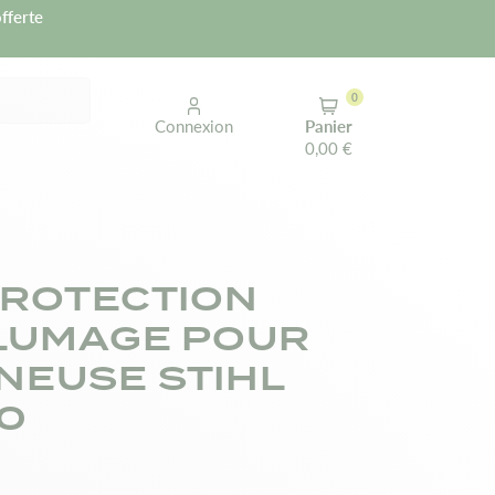
fferte
0
Connexion
Panier
0,00 €
PROTECTION
LUMAGE POUR
EUSE STIHL
0