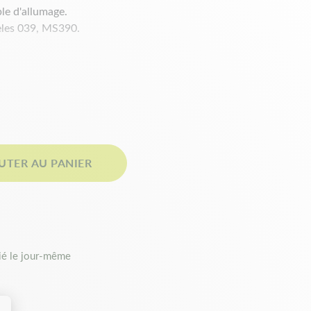
le d'allumage.
èles 039, MS390.
UTER AU PANIER
é le jour-même