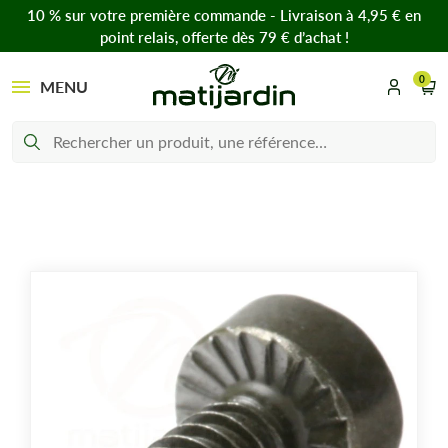
10 % sur votre première commande - Livraison à 4,95 € en
point relais, offerte dès 79 € d’achat !
0
MENU