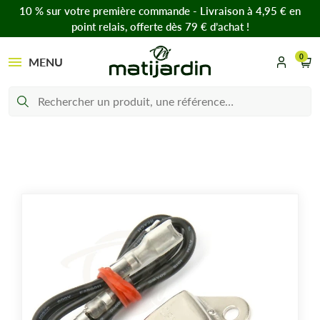
10 % sur votre première commande - Livraison à 4,95 € en
point relais, offerte dès 79 € d’achat !
0
MENU