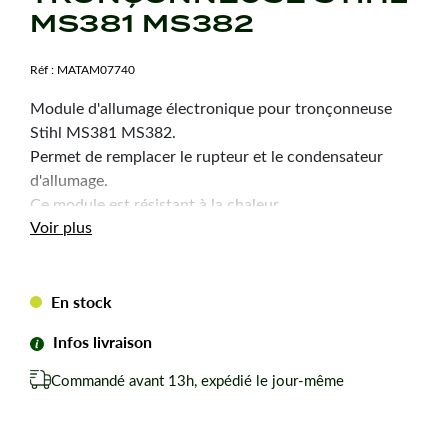
MS381 MS382
Réf :
MATAM07740
Module d'allumage électronique pour tronçonneuse
Stihl MS381 MS382.
Permet de remplacer le rupteur et le condensateur
d'allumage.
Ce module est résistant à la chaleur.
Voir plus
Il s'allume à basse résolution pour un démarrage facile
et rapide.
Conseil : A monter directement sur une masse de
l'appareil.
En stock
Voir schéma de montage.
Infos livraison
Commandé avant 13h, expédié le jour-même