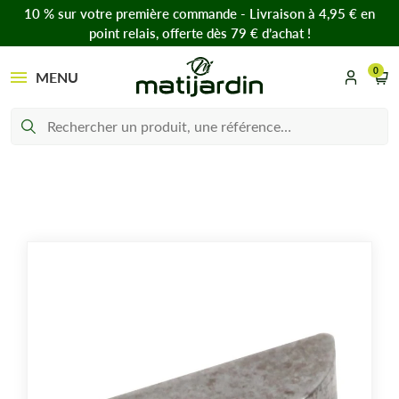
10 % sur votre première commande - Livraison à 4,95 € en
point relais, offerte dès 79 € d’achat !
0
MENU