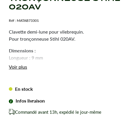
020AV
Réf :
MATAB73301
Clavette demi-lune pour vilebrequin.
Pour tronçonneuse Stihl 020AV.
Dimensions :
Longueur : 9 mm
Epaisseur : 3 mm
Voir plus
En stock
Infos livraison
Commandé avant 13h, expédié le jour-même