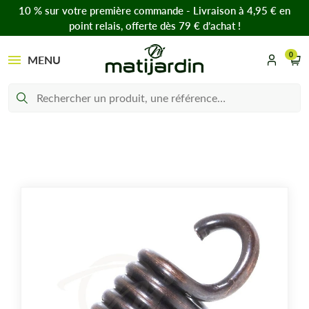
10 % sur votre première commande - Livraison à 4,95 € en
point relais, offerte dès 79 € d’achat !
0
MENU