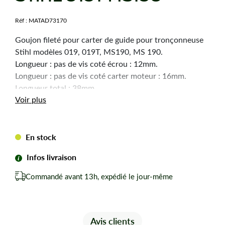
Réf :
MATAD73170
Goujon fileté pour carter de guide pour tronçonneuse
Stihl modèles 019, 019T, MS190, MS 190.
Longueur : pas de vis coté écrou : 12mm.
Longueur : pas de vis coté carter moteur : 16mm.
Longueur total : 38mm.
Voir plus
Diamètre : 8mm.
En stock
Infos livraison
Commandé avant 13h, expédié le jour-même
Avis clients