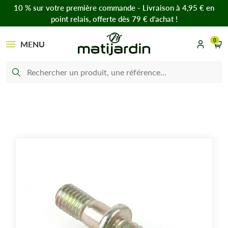
10 % sur votre première commande - Livraison à 4,95 € en
point relais, offerte dès 79 € d’achat !
0
MENU